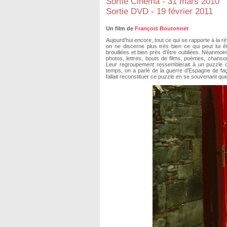
Sortie Cinéma - 31 mars 2010
Sortie DVD - 19 février 2011
Un film de
François Boutonnet
Aujourd’hui encore, tout ce qui se rapporte à la r
on ne discerne plus très bien ce qui peut lui êtr
brouillées et bien près d'être oubliées. Néanmoin
photos, lettres, bouts de films, poèmes, chanso
Leur regroupement ressemblerait à un puzzle d
temps, on a parlé de la guerre d’Espagne de faço
fallait reconstituer ce puzzle en se souvenant qu