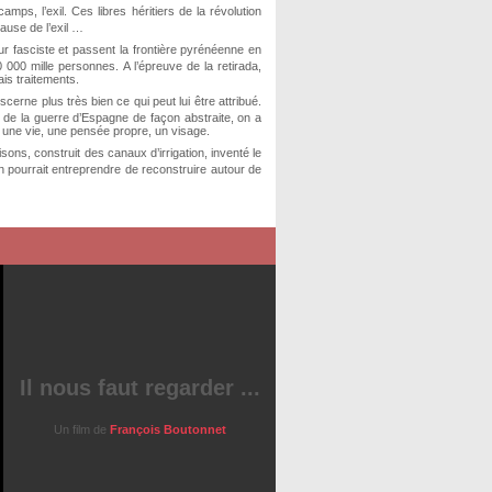
ps, l’exil. Ces libres héritiers de la révolution
cause de l’exil …
reur fasciste et passent la frontière pyrénéenne en
0 000 mille personnes. A l’épreuve de la retirada,
ais traitements.
cerne plus très bien ce qui peut lui être attribué.
lé de la guerre d’Espagne de façon abstraite, on a
e, une vie, une pensée propre, un visage.
sons, construit des canaux d’irrigation, inventé le
n pourrait entreprendre de reconstruire autour de
Il nous faut regarder ...
Un film de
François Boutonnet