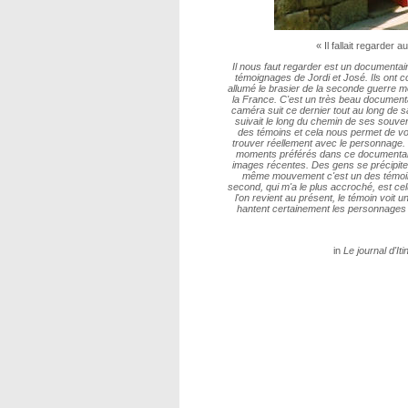
« Il fallait regarder
Il nous faut regarder est un documentai
témoignages de Jordi et José. Ils ont co
allumé le brasier de la seconde guerre mon
la France. C'est un très beau documentair
caméra suit ce dernier tout au long de 
suivait le long du chemin de ses souve
des témoins et cela nous permet de voi
trouver réellement avec le personnage.
moments préférés dans ce documentair
images récentes. Des gens se précipiten
même mouvement c'est un des témoins 
second, qui m'a le plus accroché, est celu
l'on revient au présent, le témoin voit 
hantent certainement les personnages
in
Le journal d'It