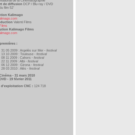
National de la Cinématographie
t de diffusion
DCP / Blu-ray / DVD
u film 52’
tion Kalimago
limago.com
duction
Valenti Films
 Films
bution Kalimago Films
limago.com
premières :
31 05 2009 : Argelès sur Mer -
festival
13 10 2009 : Toulouse -
festival
08 11 2009 : Cahors -
festival
22 11 2009 : Albi -
festival
06 12 2009 : Girona -
festival
28 03 2010 : Alès -
festival
 Cinéma - 31 mars 2010
DVD - 19 février 2011
a d'exploitation CNC :
124 718