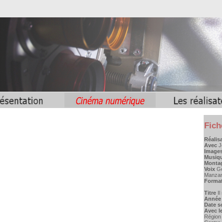
Fich
Réalis
Avec
J
Image
Musiq
Monta
Voix
Ge
Manza
Format
Titre
I
Année 
Date so
Avec l
Région