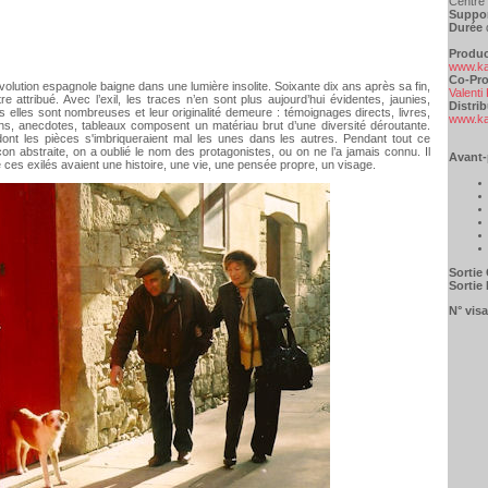
Centre 
Suppor
Durée
d
Produc
www.ka
Co-Pro
évolution espagnole baigne dans une lumière insolite. Soixante dix ans après sa fin,
Valenti
e attribué. Avec l’exil, les traces n’en sont plus aujourd’hui évidentes, jaunies,
Distri
s elles sont nombreuses et leur originalité demeure : témoignages directs, livres,
www.ka
ns, anecdotes, tableaux composent un matériau brut d’une diversité déroutante.
ont les pièces s'imbriqueraient mal les unes dans les autres. Pendant tout ce
n abstraite, on a oublié le nom des protagonistes, ou on ne l’a jamais connu. Il
Avant-
e ces exilés avaient une histoire, une vie, une pensée propre, un visage.
Sortie
Sortie 
N° vis