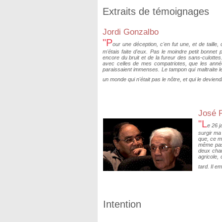
Extraits de témoignages
Jordi Gonzalbo
"P
our une déception, c'en fut une, et de taille
m'étais faite d'eux. Pas le moindre petit bonnet p
encore du bruit et de la fureur des sans-culottes
avec celles de mes compatriotes, que les année
paraissaient immenses. Le tampon qui maltraite les
un monde qui n'était pas le nôtre, et qui le devie
José 
"L
e 26 j
surgir ma 
que, ce m
même pas 
deux char
agricole,
tard. Il e
Intention