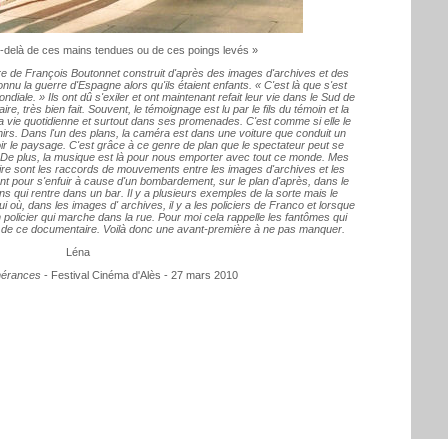
 au-delà de ces mains tendues ou de ces poings levés »
re de François Boutonnet construit d'après des images d'archives et des
nnu la guerre d'Espagne alors qu'ils étaient enfants. « C'est là que s'est
diale. » Ils ont dû s'exiler et ont maintenant refait leur vie dans le Sud de
e, très bien fait. Souvent, le témoignage est lu par le fils du témoin et la
sa vie quotidienne et surtout dans ses promenades. C'est comme si elle le
nirs. Dans l'un des plans, la caméra est dans une voiture que conduit un
r le paysage. C'est grâce à ce genre de plan que le spectateur peut se
 De plus, la musique est là pour nous emporter avec tout ce monde. Mes
e sont les raccords de mouvements entre les images d'archives et les
t pour s'enfuir à cause d'un bombardement, sur le plan d'après, dans le
qui rentre dans un bar. Il y a plusieurs exemples de la sorte mais le
i où, dans les images d' archives, il y a les policiers de Franco et lorsque
un policier qui marche dans la rue. Pour moi cela rappelle les fantômes qui
 de ce documentaire. Voilà donc une avant-première à ne pas manquer.
Léna
inérances
- Festival Cinéma d'Alès - 27 mars 2010