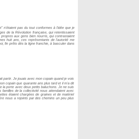
t" n'étaient pas du tout conformes à l'idée que je
ges de la Révolution française, qui retentissaient
s propres aux gens bien nourris, qui contrastaient
es huit ans, ces représentants de l'autorité me
i, fin prêts dès la ligne franchie, à basculer dans
ait partir. Je jouais avec mon copain quand je vois
u mon copain que quarante ans plus tard et il m'a dit
de la porte avec deux petits baluchons. Je ne suis
familles de la collectivité nous attendaient avec
rettes étaient chargées de graines et de matériel
 père nous a rejoints par des chemins un peu plus