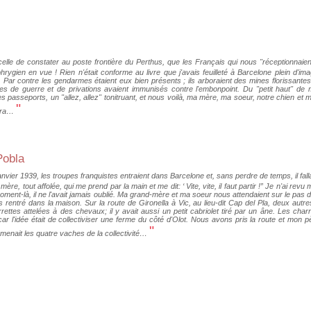
, celle de constater au poste frontière du Perthus, que les Français qui nous "réceptionnaien
hrygien en vue ! Rien n'était conforme au livre que j'avais feuilleté à Barcelone plein d'ima
. Par contre les gendarmes étaient eux bien présents ; ils arboraient des mines florissante
s de guerre et de privations avaient immunisés contre l'embonpoint. Du "petit haut" de m
 passeports, un "allez, allez" tonitruant, et nous voilà, ma mère, ma soeur, notre chien et mo
"
ndra…
Pobla
anvier 1939, les troupes franquistes entraient dans Barcelone et, sans perdre de temps, il fall
mère, tout affolée, qui me prend par la main et me dit: ‘ Vite, vite, il faut partir !” Je n'ai rev
oment-là, il ne l'avait jamais oublié. Ma grand-mère et ma soeur nous attendaient sur le pas 
rentré dans la maison. Sur la route de Gironella à Vic, au lieu-dit Cap del Pla, deux autres 
rettes attelées à des chevaux; il y avait aussi un petit cabriolet tiré par un âne. Les char
 car l'idée était de collectiviser une ferme du côté d'Olot. Nous avons pris la route et mon
"
mmenait les quatre vaches de la collectivité…