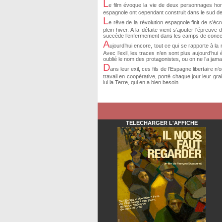
L
e film évoque la vie de deux personnages hors 
espagnole ont cependant construit dans le sud de l
L
e rêve de la révolution espagnole finit de s’écr
plein hiver. A la défaite vient s'ajouter l'épreuv
succède l’enfermement dans les camps de concentrat
A
ujourd’hui encore, tout ce qui se rapporte à la 
Avec l’exil, les traces n’en sont plus aujourd’hui
oublié le nom des protagonistes, ou on ne l’a jama
D
ans leur exil, ces fils de l’Espagne libertaire 
travail en coopérative, porté chaque jour leur gr
lui la Terre, qui en a bien besoin.
TELECHARGER L'AFFICHE