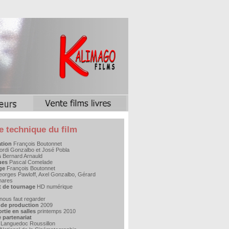
e technique du film
ation
François Boutonnet
ordi Gonzalbo et José Pobla
s
Bernard Arnauld
ues
Pascal Comelade
ge
François Boutonnet
orges Pawloff, Axel Gonzalbo, Gérard
nares
 de tournage
HD numérique
l nous faut regarder
de production
2009
rtie en salles
printemps 2010
e partenariat
 Languedoc Roussillon