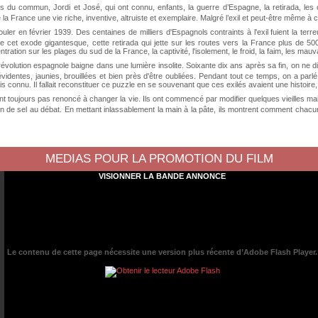
du commun, Jordi et José, qui ont connu, enfants, la guerre d’Espagne, la retirada, les cam
a France une vie riche, inventive, altruiste et exemplaire. Malgré l’exil et peut-être même à 
ouler en février 1939. Des centaines de milliers d'Espagnols contraints à l'exil fuient la ter
e de cet exode gigantesque, cette retirada qui jette sur les routes vers la France plus de 50
ion sur les plages du sud de la France, la captivité, l'isolement, le froid, la faim, les mauv
révolution espagnole baigne dans une lumière insolite. Soixante dix ans après sa fin, on ne dis
 évidentes, jaunies, brouillées et bien près d'être oubliées. Pendant tout ce temps, on a par
is connu. Il fallait reconstituer ce puzzle en se souvenant que ces exilés avaient une histoir
n’ont toujours pas renoncé à changer la vie. Ils ont commencé par modifier quelques vieilles mai
ain de sel au débat. En mettant inlassablement la main à la pâte, ils montrent comment chacu
MEDIAS POUR LA PROMOTION DU FILM
VISIONNER LA BANDE ANNONCE
Le contenu de cette page nécessite une version plus récente d’Adobe Flash Player.